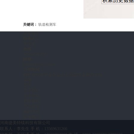
关键词：
轨道检测车
联系方式
联系人：
李先生
热线：
13569631266
邮箱：
hnjmtkj@163.com
公司地址：
鹤壁市经济开发区金山工业园区龙岗路北段
菜单
首页
关于我们
企业文化
新闻资讯
产品展示
招聘信息
联系我们
河南捷美特镁科技有限公司
联系人：李先生 手 机：13569631266