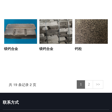
镁钙合金
镁钙合金
钙粒
共 19 条记录 2 页
1
2
>>
联系方式